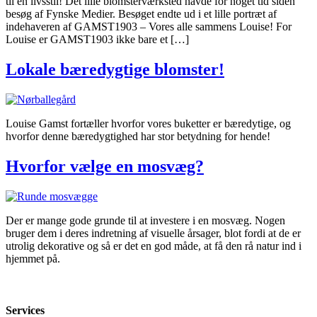
til en livsstil! Det lille blomsterværksted havde for noget tid siden
besøg af Fynske Medier. Besøget endte ud i et lille portræt af
indehaveren af GAMST1903 – Vores alle sammens Louise! For
Louise er GAMST1903 ikke bare et […]
Lokale bæredygtige blomster!
Louise Gamst fortæller hvorfor vores buketter er bæredytige, og
hvorfor denne bæredygtighed har stor betydning for hende!
Hvorfor vælge en mosvæg?
Der er mange gode grunde til at investere i en mosvæg. Nogen
bruger dem i deres indretning af visuelle årsager, blot fordi at de er
utrolig dekorative og så er det en god måde, at få den rå natur ind i
hjemmet på.
Services